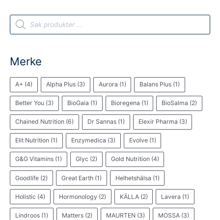
i
a
n
k
P
r
.
s
o
d
u
p
p
c
t
r
r
Merke
s
s
i
i
e
a
A+
(4)
Alpha Plus
(3)
Aurora
(1)
Balans Plus
(1)
s
s
r
c
h
Better You
(3)
BioGaia
(1)
Bioregena
(1)
BioSalma
(2)
Chained Nutrition
(6)
Dr Sannas
(1)
Elexir Pharma
(3)
Elit Nutrition
(1)
Enzymedica
(3)
Evolve
(1)
G&G Vitamins
(1)
Glyc
(2)
Gold Nutrition
(4)
Goodlife
(2)
Great Earth
(1)
Helhetshälsa
(1)
Holistic
(4)
Hormonology
(2)
KÄLLA
(2)
Lavera
(1)
Lindroos
(1)
Matters
(2)
MAURTEN
(3)
MOSSA
(3)