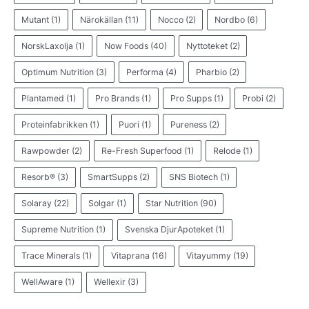
Mutant
(1)
Närokällan
(11)
Nocco
(2)
Nordbo
(6)
NorskLaxolja
(1)
Now Foods
(40)
Nyttoteket
(2)
Optimum Nutrition
(3)
Performa
(4)
Pharbio
(2)
Plantamed
(1)
Pro Brands
(1)
Pro Supps
(1)
Probi
(2)
Proteinfabrikken
(1)
Puori
(1)
Pureness
(2)
Rawpowder
(2)
Re-Fresh Superfood
(1)
Relode
(1)
Resorb®
(3)
SmartSupps
(2)
SNS Biotech
(1)
Solaray
(22)
Solgar
(1)
Star Nutrition
(90)
Supreme Nutrition
(1)
Svenska DjurApoteket
(1)
Trace Minerals
(1)
Vitaprana
(16)
Vitayummy
(19)
WellAware
(1)
Wellexir
(3)