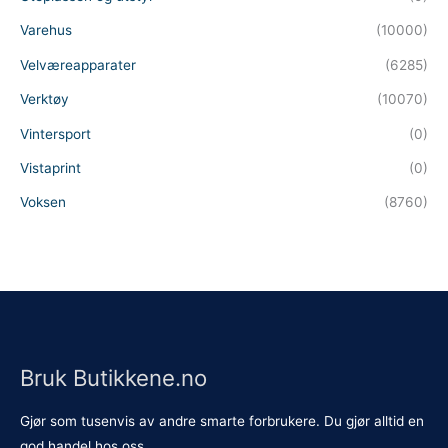
Varehus
(10000)
Velværeapparater
(6285)
Verktøy
(10070)
Vintersport
(0)
Vistaprint
(0)
Voksen
(8760)
Bruk Butikkene.no
Gjør som tusenvis av andre smarte forbrukere. Du gjør alltid en
god handel hos oss.