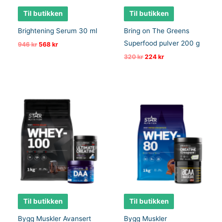
Til butikken
Til butikken
Brightening Serum 30 ml
Bring on The Greens
Superfood pulver 200 g
Opprinnelig
Nåværende
946
kr
568
kr
pris
pris
Opprinnelig
Nåværende
320
kr
224
kr
var:
er:
pris
pris
946 kr.
568 kr.
var:
er:
320 kr.
224 kr.
Til butikken
Til butikken
Bygg Muskler Avansert
Bygg Muskler