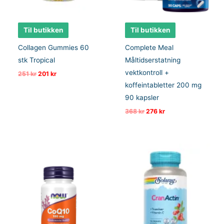
Til butikken
Til butikken
Collagen Gummies 60
Complete Meal
stk Tropical
Måltidserstatning
vektkontroll +
Opprinnelig
Nåværende
251
kr
201
kr
pris
pris
koffeintabletter 200 mg
var:
er:
251 kr.
201 kr.
90 kapsler
Opprinnelig
Nåværende
368
kr
276
kr
pris
pris
var:
er:
368 kr.
276 kr.