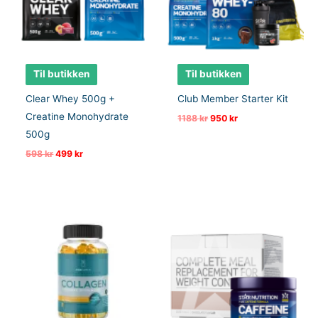
Til butikken
Til butikken
Clear Whey 500g +
Club Member Starter Kit
Creatine Monohydrate
Opprinnelig
Nåværende
1188
kr
950
kr
pris
pris
500g
var:
er:
1188 kr.
950 kr.
Opprinnelig
Nåværende
598
kr
499
kr
pris
pris
var:
er:
598 kr.
499 kr.