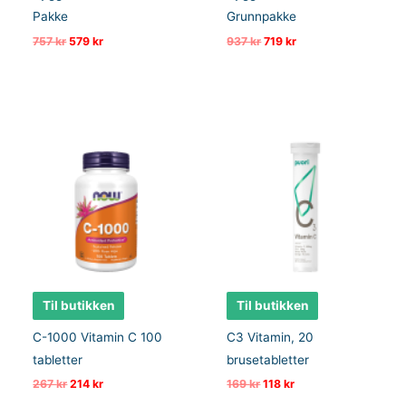
Pakke
Grunnpakke
Opprinnelig
Nåværende
Opprinnelig
Nåværende
757
kr
579
kr
937
kr
719
kr
pris
pris
pris
pris
var:
er:
var:
er:
757 kr.
579 kr.
937 kr.
719 kr.
Til butikken
Til butikken
C-1000 Vitamin C 100
C3 Vitamin, 20
tabletter
brusetabletter
Opprinnelig
Nåværende
Opprinnelig
Nåværende
267
kr
214
kr
169
kr
118
kr
pris
pris
pris
pris