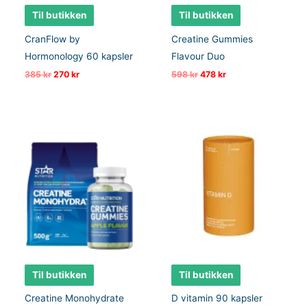
Til butikken
Til butikken
CranFlow by
Creatine Gummies
Hormonology 60 kapsler
Flavour Duo
Opprinnelig
Nåværende
Opprinnelig
Nåværende
385
kr
270
kr
598
kr
478
kr
pris
pris
pris
pris
var:
er:
var:
er:
385 kr.
270 kr.
598 kr.
478 kr.
Til butikken
Til butikken
Creatine Monohydrate
D vitamin 90 kapsler