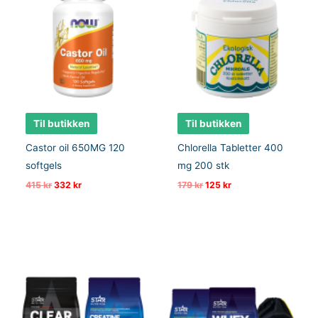
Til butikken
Til butikken
Castor oil 650MG 120
Chlorella Tabletter 400
softgels
mg 200 stk
Opprinnelig
Nåværende
Opprinnelig
Nåværende
415
kr
332
kr
179
kr
125
kr
pris
pris
pris
pris
var:
er:
var:
er:
415 kr.
332 kr.
179 kr.
125 kr.