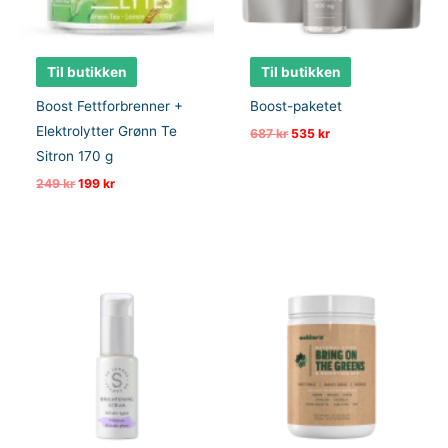
Til butikken
Til butikken
Boost Fettforbrenner +
Boost-paketet
Elektrolytter Grønn Te
Opprinnelig
Nåværende
687
kr
535
kr
pris
pris
Sitron 170 g
var:
er:
687 kr.
535 kr.
Opprinnelig
Nåværende
249
kr
199
kr
pris
pris
var:
er:
249 kr.
199 kr.