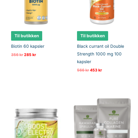
Til butikken
Til butikken
Biotin 60 kapsler
Black currant oil Double
Strength 1000 mg 100
Opprinnelig
Nåværende
356
kr
285
kr
pris
pris
kapsler
var:
er:
356 kr.
285 kr.
Opprinnelig
Nåværende
566
kr
453
kr
pris
pris
var:
er:
566 kr.
453 kr.