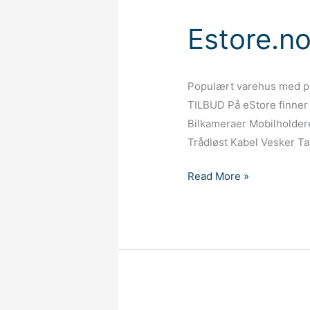
Estore.n
Populært varehus med prod
TILBUD På eStore finner 
Bilkameraer Mobilholdere
Trådløst Kabel Vesker T
Estore.no
Read More »