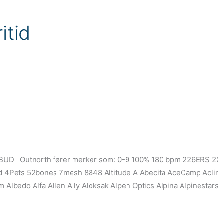
itid
TILBUD Outnorth fører merker som: 0-9 100% 180 bpm 226ERS 
d 4Pets 52bones 7mesh 8848 Altitude A Abecita AceCamp Aclim
m Albedo Alfa Allen Ally Aloksak Alpen Optics Alpina Alpinesta