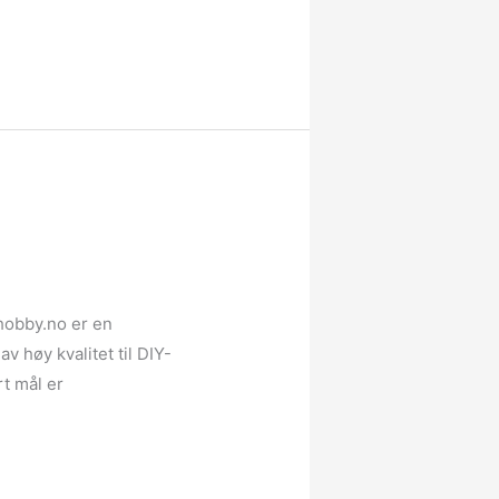
hobby.no er en
v høy kvalitet til DIY-
rt mål er