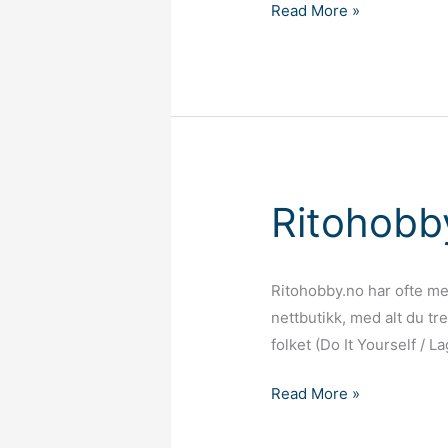
Outnorth
Read More »
Ritohobb
Ritohobby.no har ofte me
nettbutikk, med alt du tr
folket (Do It Yourself / L
Ritohobby.no
Read More »