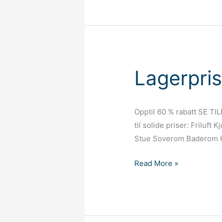
Lagerpris
Opptil 60 % rabatt SE TI
til solide priser: Friluf
Stue Soverom Baderom K
Lagerpriser.no
Read More »