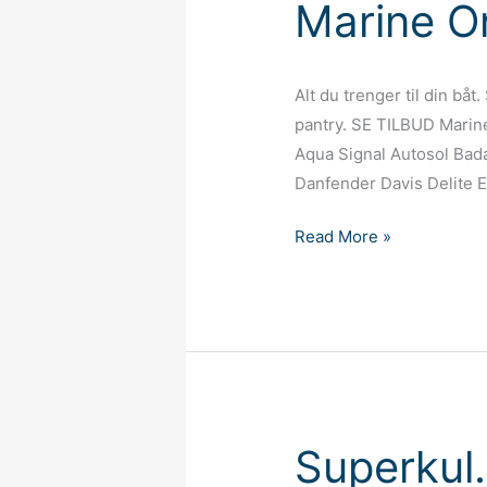
Marine O
Alt du trenger til din båt
pantry. SE TILBUD Marine
Aqua Signal Autosol Bad
Danfender Davis Delite 
Marine
Read More »
Online
Superkul