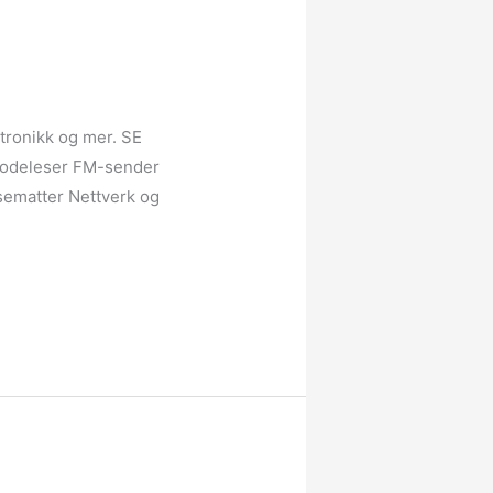
ktronikk og mer. SE
ilkodeleser FM-sender
usematter Nettverk og