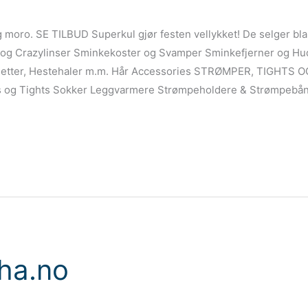
og moro. SE TILBUD Superkul gjør festen vellykket! De selger bl
 og Crazylinser Sminkekoster og Svamper Sminkefjerner og Hu
 Fletter, Hestehaler m.m. Hår Accessories STRØMPER, TIGHTS
 og Tights Sokker Leggvarmere Strømpeholdere & Strømpebå
ha.no