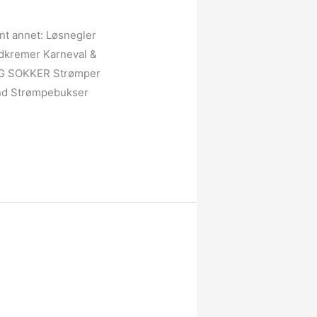
ant annet: Løsnegler
dkremer Karneval &
 OG SOKKER Strømper
nd Strømpebukser