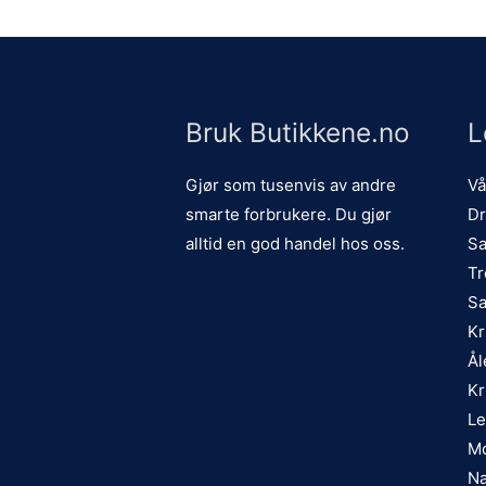
Bruk Butikkene.no
L
Gjør som tusenvis av andre
Vå
smarte forbrukere. Du gjør
Dr
alltid en god handel hos oss.
Sa
Tr
Sa
Kr
Ål
Kr
Le
Mo
Na