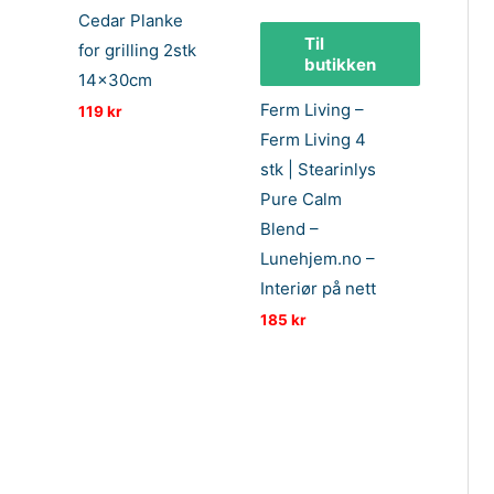
Cedar Planke
Til
for grilling 2stk
butikken
14x30cm
Ferm Living –
119
kr
Ferm Living 4
stk | Stearinlys
Pure Calm
Blend –
Lunehjem.no –
Interiør på nett
185
kr