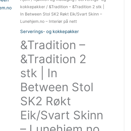
kokkepakker
/ &Tradition – &Tradition 2 stk |
In Between Stol SK2 Røkt Eik/Svart Skinn –
Lunehjem.no – Interiør på nett
Serverings- og kokkepakker
&Tradition –
&Tradition 2
stk | In
Between Stol
SK2 Røkt
Eik/Svart Skinn
– Lunehjem.no