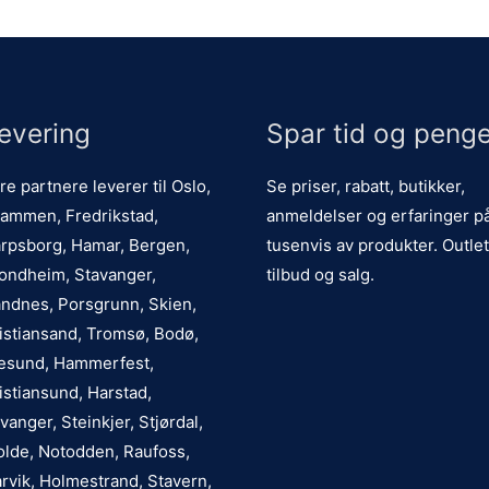
evering
Spar tid og penge
re partnere leverer til Oslo,
Se priser, rabatt, butikker,
ammen, Fredrikstad,
anmeldelser og erfaringer p
rpsborg, Hamar, Bergen,
tusenvis av produkter. Outlet
ondheim, Stavanger,
tilbud og salg.
ndnes, Porsgrunn, Skien,
istiansand, Tromsø, Bodø,
esund, Hammerfest,
istiansund, Harstad,
vanger, Steinkjer, Stjørdal,
lde, Notodden, Raufoss,
rvik, Holmestrand, Stavern,