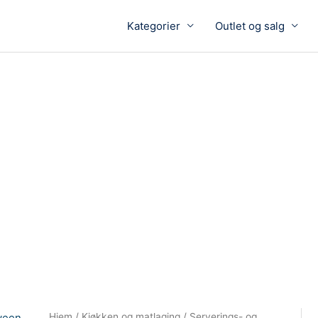
Kategorier
Outlet og salg
Hjem
/
Kjøkken og matlaging
/
Serverings- og