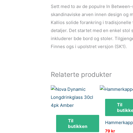
Sett med to av de populre In Between-sp
skandinaviske arven innen design og m
Kallios solide forankring i tradisjonell
detaljer. Det startet med en enkel stol
inkluderer bde bord og stoler. Tilgjengel
Finnes ogs i upolstret versjon (SK1).
Relaterte produkter
Til
butikk
Til
Hammerkapp
butikken
79
kr