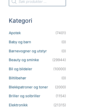
r
o
d
u
c
Kategori
t
s
s
e
Apotek
(7401)
a
r
c
Baby og barn
(0)
h
Barnevogner og utstyr
(0)
Beauty og sminke
(29944)
Bil og bildeler
(10000)
Biltilbehør
(0)
Blekkpatroner og toner
(2000)
Briller og solbriller
(1154)
Elektronikk
(21315)