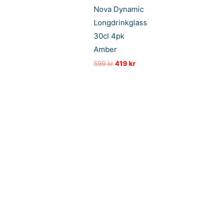
Nova Dynamic
Longdrinkglass
30cl 4pk
Amber
Opprinnelig
Nåværende
599
kr
419
kr
pris
pris
var:
er:
599 kr.
419 kr.