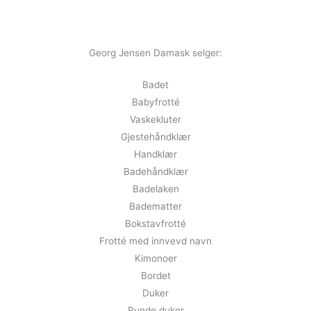
Georg Jensen Damask selger:
Badet
Babyfrotté
Vaskekluter
Gjestehåndklær
Handklær
Badehåndklær
Badelaken
Badematter
Bokstavfrotté
Frotté med innvevd navn
Kimonoer
Bordet
Duker
Runde duker